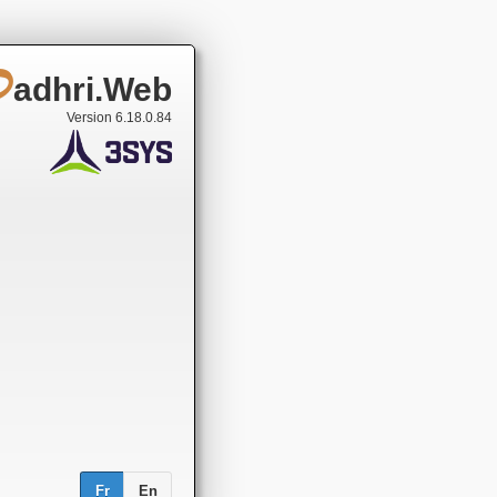
adhri.Web
D
Version 6.18.0.84
Fr
En